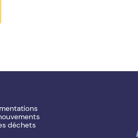
ementations
s mouvements
des déchets