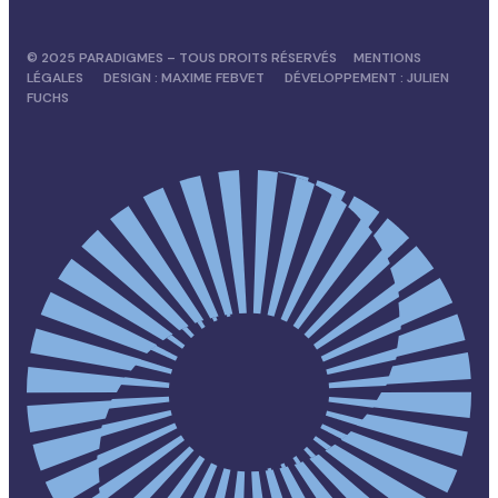
© 2025 PARADIGMES – TOUS DROITS RÉSERVÉS
MENTIONS
LÉGALES
DESIGN :
MAXIME FEBVET
DÉVELOPPEMENT :
JULIEN
FUCHS