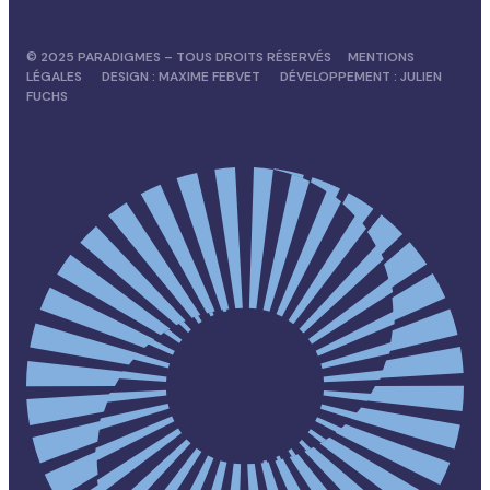
© 2025 PARADIGMES – TOUS DROITS RÉSERVÉS
MENTIONS
LÉGALES
DESIGN :
MAXIME FEBVET
DÉVELOPPEMENT :
JULIEN
FUCHS