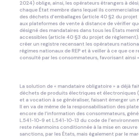
2024) oblige, ainsi, les opérateurs étrangers à dé
chaque État membre dans lequel ils commercialise
des déchets d’emballages (article 40 §2 du projet 
aux plateformes de vente à distance de vérifier que
désigné des mandataires dans tous les États memb
accessibles (article 40 §3 du projet de règlement). 
créer un registre recensant les opérateurs nation
régimes nationaux de REP et à veiller à ce que ce r
consulté par les consommateurs, favorisant ainsi «
La solution de « mandataire obligatoire » a déjà fait
déchets de produits électriques et électroniques (a
et a vocation à se généraliser, faisant émerger un
Il en va de même de la responsabilisation des plat
encore de l’information des consommateurs, génér
L.541-10-9 et L.541-10-13 du code de l’environneme
reste néanmoins conditionnée à la mise en œuvre d
sanctions, par les États, mais également par le mar