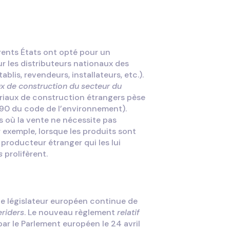
érents États ont opté pour un
ur les distributeurs nationaux des
lis, revendeurs, installateurs, etc.).
ux de construction du secteur du
ériaux de construction étrangers pèse
-290 du code de l’environnement).
es où la vente ne nécessite pas
r exemple, lorsque les produits sont
oducteur étranger qui les lui
s
prolifèrent.
 le législateur européen continue de
eriders
. Le nouveau règlement
relatif
ar le Parlement européen le 24 avril