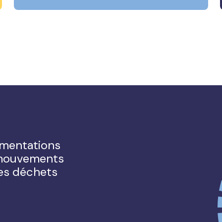
ementations
s mouvements
des déchets