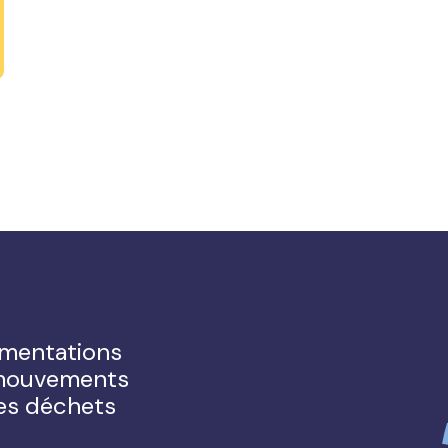
ementations
s mouvements
des déchets