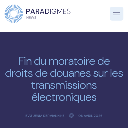
Fin du moratoire de
droits de douanes sur les
transmissions
électroniques
EVGUENIA DERVIANKINE
08 AVRIL 2026