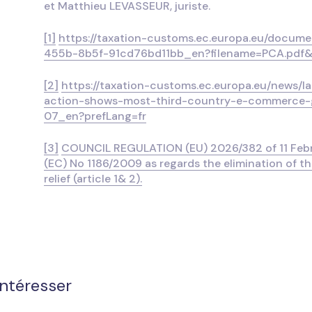
et Matthieu LEVASSEUR, juriste.
[1]
https://taxation-customs.ec.europa.eu/docu
455b-8b5f-91cd76bd11bb_en?filename=PCA.pdf&
[2]
https://taxation-customs.ec.europa.eu/news/
action-shows-most-third-country-e-commerce-
07_en?prefLang=fr
[3]
COUNCIL REGULATION (EU) 2026/382 of 11 Feb
(EC) No 1186/2009 as regards the elimination of 
relief (article 1& 2).
intéresser