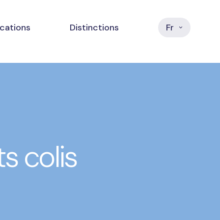
ications
Distinctions
Fr
s colis