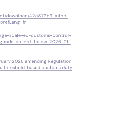
ment/download/42c872b9-a4ce-
prefLang=fr
large-scale-eu-customs-control-
goods-do-not-follow-2026-01-
ruary 2026 amending Regulation
the threshold-based customs duty